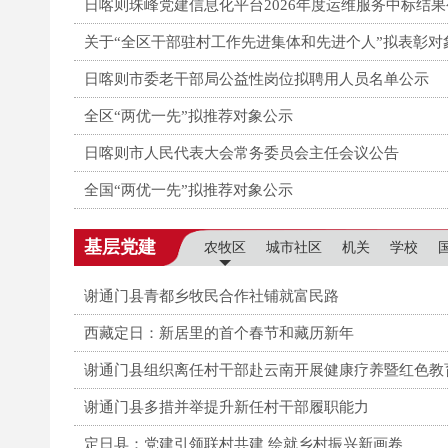
日喀则珠峰党建信息化平台2026年度运维服务中标结果
关于“全区干部驻村工作先进集体和先进个人”拟表彰对
日喀则市委老干部局公益性岗位拟聘用人员名单公示
全区“两优一先”拟推荐对象公示
日喀则市人民代表大会常务委员会主任会议公告
全国“两优一先”拟推荐对象公示
基层党建
农牧区
城市社区
机关
学校
谢通门县青都乡牧民合作社铺就富民路
西藏定日：新居里的首个春节和藏历新年
谢通门县组织离任村干部赴云南开展健康疗养暨红色教
谢通门县多措并举提升新任村干部履职能力
定日县：党建引领联村共建 绘就乡村振兴新画卷