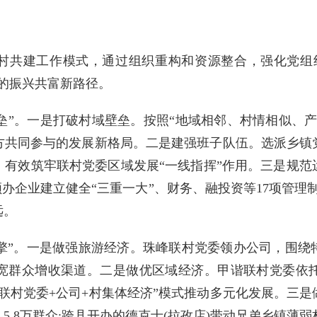
行联村共建工作模式，通过组织重构和资源整合，强化党组
的振兴共富新路径。
堡垒”。一是打破村域壁垒。按照“地域相邻、村情相似、
方共同参与的发展新格局。二是建强班子队伍。选派乡镇
，有效筑牢联村党委区域发展“一线指挥”作用。三是规
领办企业建立健全“三重一大”、财务、融投资等17项管理
远。
引擎”。一是做强旅游经济。珠峰联村党委领办公司，围
宽群众增收渠道。二是做优区域经济。甲谐联村党委依
联村党委+公司+村集体经济”模式推动多元化发展。三是
5.8万群众;跨县开办的德克士(拉孜店)带动兄弟乡镇薄