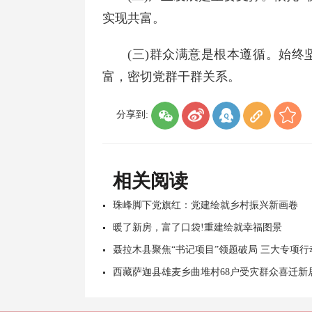
实现共富。
(三)群众满意是根本遵循。始
富，密切党群干群关系。
分享到:
相关阅读
珠峰脚下党旗红：党建绘就乡村振兴新画卷
暖了新房，富了口袋!重建绘就幸福图景
聂拉木县聚焦“书记项目”领题破局 三大专项
西藏萨迦县雄麦乡曲堆村68户受灾群众喜迁新