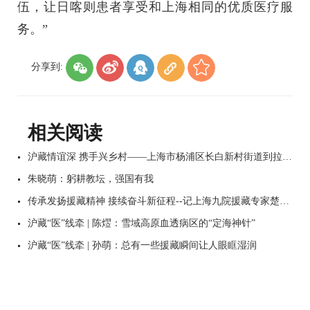
伍，让日喀则患者享受和上海相同的优质医疗服
务。”
分享到:
相关阅读
沪藏情谊深 携手兴乡村——上海市杨浦区长白新村街道到拉孜县考察调研 “携手兴乡村”工作
朱晓萌：躬耕教坛，强国有我
传承发扬援藏精神 接续奋斗新征程--记上海九院援藏专家楚胜华
沪藏“医”线牵 | 陈熤：雪域高原血透病区的“定海神针”
沪藏“医”线牵 | 孙萌：总有一些援藏瞬间让人眼眶湿润