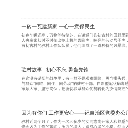
一砖一瓦建新家 一心一意保民生
初春乍暖还寒，万物等待复苏。在谢通门县初古村的田野里
人央宗家却时不时传出挖土机的轰隆声、响亮的劳动号子声
有初古村的驻村工作队队员，他们组成了一道独特的风景线
驻村故事 | 初心不忘 勇当先锋
在这没有硝烟的战争里，有一群不畏艰难阻险、勇当排头兵
与群众“同吃、同住、同劳动”的驻村干部。自新型冠状病毒
家顾大家、坚守岗位，把密切联系群众优势转化为疫情防控
疫情防控的强大...
驻村近两个月了，作为一名50多岁的女同志离开家人和熟悉
也会因为工作的繁琐，压力的增大，造成心绪的不稳。然而