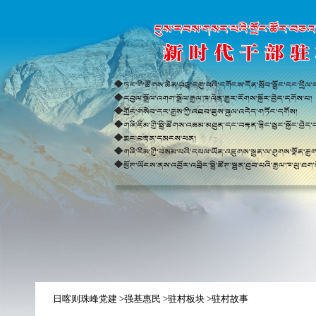
日喀则珠峰党建
>强基惠民
>驻村板块
>驻村故事