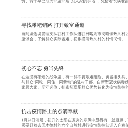
劳、肯干早已成为邻里邻居“别人家的群培”，凭借着长满老
的好日子。
寻找糌粑销路 打开致富通道
自阿里边境管理支队驻村工作队进驻日喀则市岗嘎镇热久村以
座谈会，了解群众实际困难，初步摸清热久村的村情民情。
初心不忘 勇当先锋
在这没有硝烟的战争里，有一群不畏艰难阻险、勇当排头兵
与群众“同吃、同住、同劳动”的驻村干部。自新型冠状病毒
家顾大家、坚守岗位，把密切联系群众优势转化为疫情防控
疫情防控的强大...
抗击疫情路上的点滴奉献
1月24日清晨，初升的太阳在凛冽的寒风中显得有一丝腼腆
员要赶着去国木德村的六个自然村进行疫情防控知识入户宣