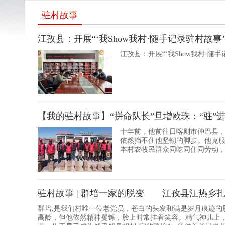
驻村故事
江孜县：开展“‘我Show我村·随手记录驻村故
江孜县：开展“‘我Show我村·随
【我的驻村故事】“拼命队长”旦增欧珠：“驻”进
十年前，他前往日喀则市仲巴县
依然挡不住他坚韧的脚步。他克
本村农牧民群众同吃同住同劳动
司驻仲巴县霍尔巴乡扎次村工作队队长旦增欧珠。 入
欧珠带着队员们...
​驻村故事 | 群培一家的脱变——江孜县江热
群培,是我们村唯一位老党员，苍白的头发和满是岁月痕迹的
高龄，但他依然精神矍铄，脸上时常挂着笑容。精气神儿上